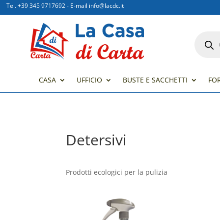
Tel. +39 345 9717692
-
E-mail info@lacdc.it
Product
search
CASA
UFFICIO
BUSTE E SACCHETTI
FO
Detersivi
Prodotti ecologici per la pulizia