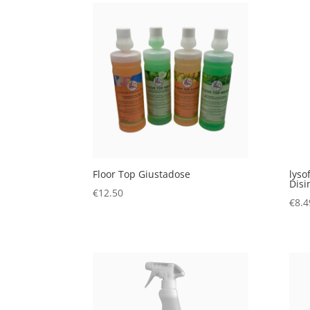
Floor Top Giustadose
lyso
Disi
€
12.50
€
8.4