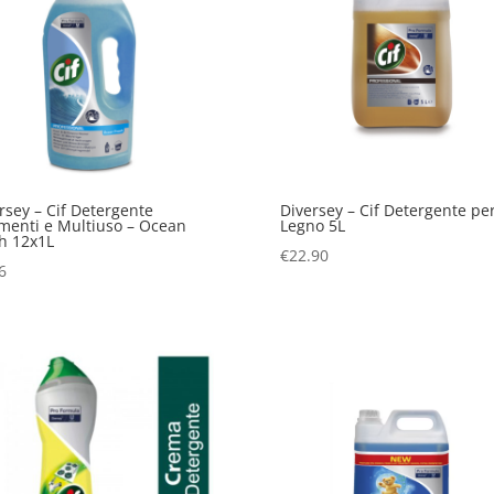
rsey – Cif Detergente
Diversey – Cif Detergente pe
menti e Multiuso – Ocean
Legno 5L
h 12x1L
€
22.90
6