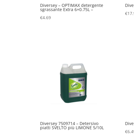
Diversey – OPTIMAX detergente
Dive
sgrassante Extra 6×0.75L –
€
17.
€
4.69
Diversey 7509714 – Detersivo
Dive
piatti SVELTO più LIMONE 5/10L
€
6.4