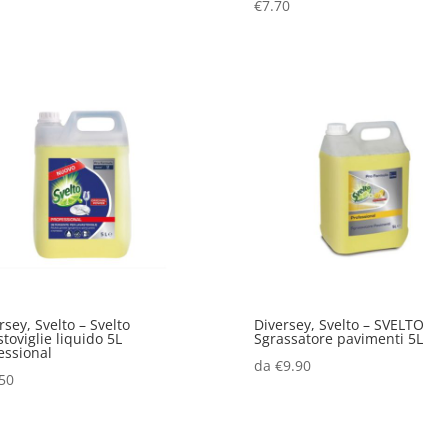
€
7.70
rsey, Svelto – Svelto
Diversey, Svelto – SVELTO
stoviglie liquido 5L
Sgrassatore pavimenti 5L
essional
da
€
9.90
50