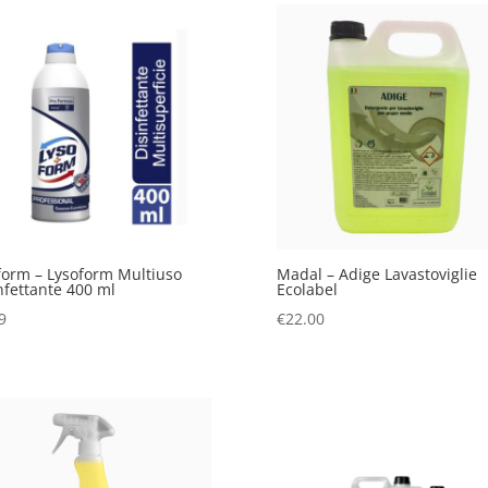
form – Lysoform Multiuso
Madal – Adige Lavastoviglie
nfettante 400 ml
Ecolabel
9
€
22.00