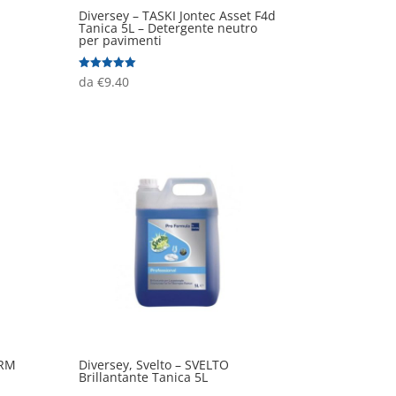
Diversey – TASKI Jontec Asset F4d
Tanica 5L – Detergente neutro
per pavimenti
Valutato
da
€
9.40
5.00
su 5
ORM
Diversey, Svelto – SVELTO
Brillantante Tanica 5L