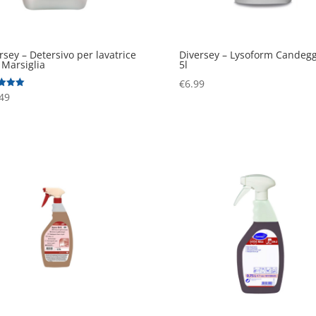
rsey – Detersivo per lavatrice
Diversey – Lysoform Candeg
 Marsiglia
5l
€
6.99
to
49
5