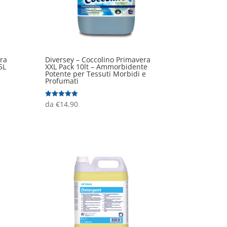
ra
Diversey – Coccolino Primavera
5L
XXL Pack 10lt – Ammorbidente
Potente per Tessuti Morbidi e
Profumati
Valutato
da
€
14.90
5.00
su 5