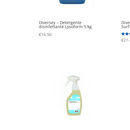
Diversey – Detergente
Dive
disinfettante Lysoform 5 kg
Surf
€
16.50
Valuta
€
21.
5.00
su 