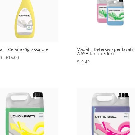
l – Cervino Sgrassatore
Madal – Detersivo per lavatr
WASH tanica 5 litri
Fascia
0
-
€
15.00
€
19.49
di
prezzo:
da
€3.20
a
€15.00