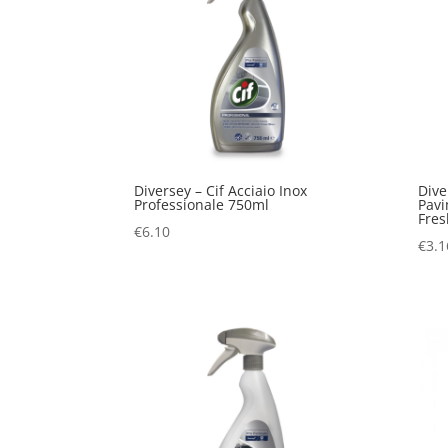
Diversey – Cif Acciaio Inox
Dive
Professionale 750ml
Pavi
Fres
€
6.10
€
3.1