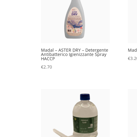
Madal – ASTER DRY – Detergente
Mada
Antibatterico Igienizzante Spray
€
3.2
HACCP
€
2.70