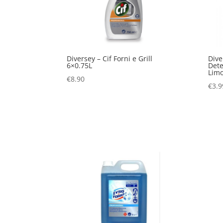
Diversey – Cif Forni e Grill
Dive
6×0.75L
Dete
Limo
€
8.90
€
3.9