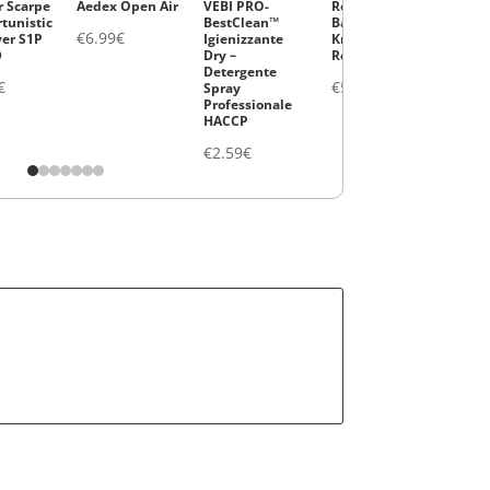
 Scarpe
Aedex Open Air
VEBI PRO-
Ro.ial-Cera in
Ro.ia
rtunistic
BestClean™
Barattolo
Bara
€
6.99
€
er S1P
Igienizzante
Kristal Titanio
Kris
D
Dry –
Rosa 400 ml
400 m
Detergente
€
€
5.19
€
€
5.
Spray
Professionale
HACCP
€
2.59
€