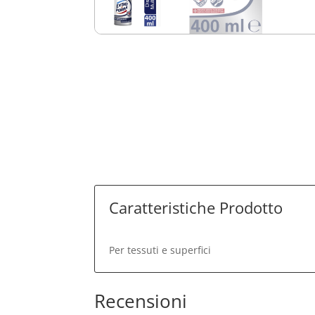
Ro.ial-Cera in
Ro.ial-Cera
Cartuccia
Cartuccia
Kristal Azulene
Kristal Tit
100 ml
Rosa 100 m
€
1.54
€
€
1.54
€
Caratteristiche Prodotto
Per tessuti e superfici
Recensioni