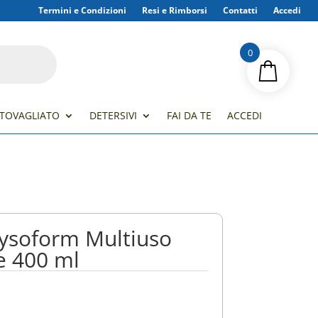
Termini e Condizioni
Resi e Rimborsi
Contatti
Accedi
0
TOVAGLIATO
DETERSIVI
FAI DA TE
ACCEDI
Lysoform Multiuso
e 400 ml