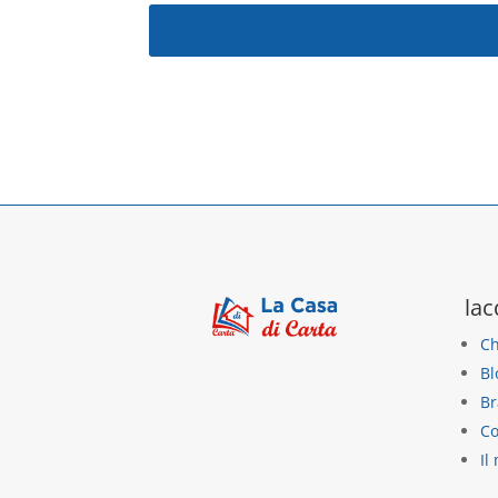
Solamente clienti che hanno effettuato l'acce
lac
Ch
Bl
Br
Co
Il