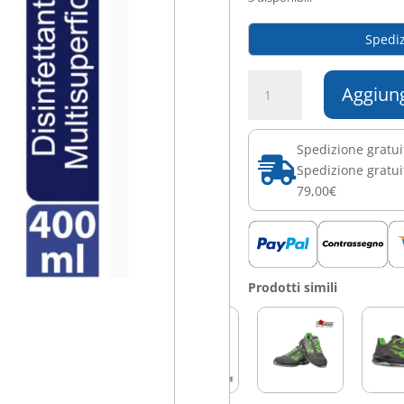
Spediz
lysoform
Aggiung
-
Lysoform
Multiuso
Spedizione gratui
Disinfettante

Spedizione gratuit
400
79,00€
ml
quantità
Prodotti simili