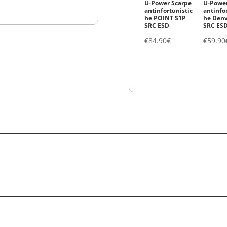
 in
Ro.ial-Cera in
Ro.ial-Rotolo
U-Power Scarpe
U-Power
Cartuccia
per Epilazione
antinfortunistic
antinfo
anio
Kristal Ossido
n. 100
he POINT S1P
he Denv
l
di Zinco 100 ml
Incrociato
SRC ESD
SRC ES
€
1.69
€
€
8.52
€
€
84.90
€
€
59.90