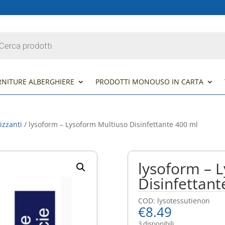
s
RNITURE ALBERGHIERE
PRODOTTI MONOUSO IN CARTA
izzanti
/ lysoform – Lysoform Multiuso Disinfettante 400 ml
lysoform – 
Disinfettant
COD:
lysotessutienon
€
8.49
3 disponibili