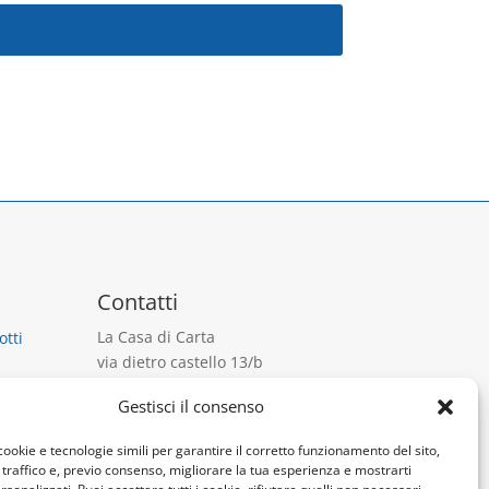
nsione.
Contatti
La Casa di Carta
otti
via dietro castello 13/b
10018 Pavone Canavese
Gestisci il consenso
P.IVA 10932920019
Tel:
+39 345 9717692
cookie e tecnologie simili per garantire il corretto funzionamento del sito,
Email:
info@lacdc.it
l traffico e, previo consenso, migliorare la tua esperienza e mostrarti