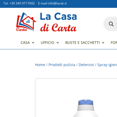
-
Tel. +39 345 9717692
E-mail info@lacdc.it
Product
search
CASA
UFFICIO
BUSTE E SACCHETTI
FO
Home
/
Prodotti pulizia
/
Detersivi
/
Spray igien