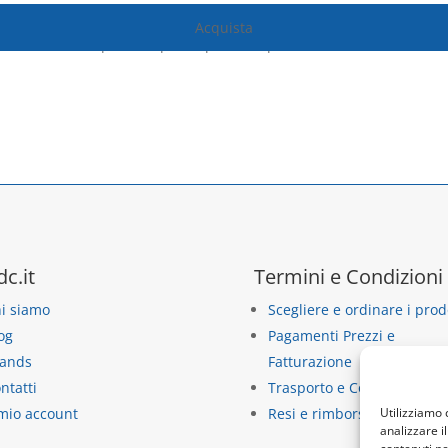
Acquista
sso ed hanno acquistato questo prodotto possono lasciare una rece
Acquista
dc.it
Termini e Condizioni
i siamo
Scegliere e ordinare i prod
og
Pagamenti Prezzi e
ands
Fatturazione
ntatti
Trasporto e Consegna
Utilizziamo 
 mio account
Resi e rimborsi
analizzare i