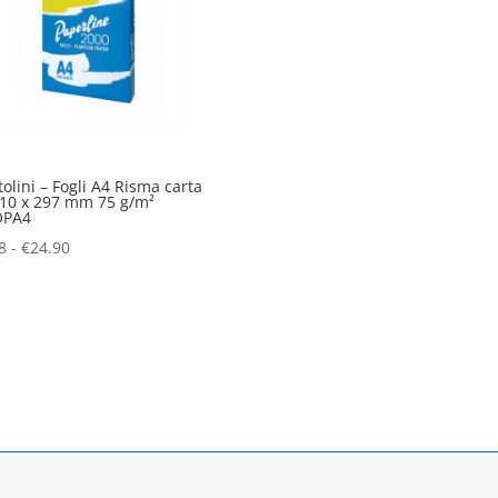
tolini – Fogli A4 Risma carta
10 x 297 mm 75 g/m²
PA4
Fascia
8
-
€
24.90
di
prezzo:
da
€6.98
a
€24.90