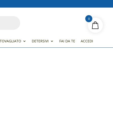
Termini e Condizioni
Resi e Rimborsi
Contatti
Accedi
0
TOVAGLIATO
DETERSIVI
FAI DA TE
ACCEDI