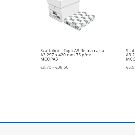
Scattolini – Fogli A3 Risma carta
Scat
A3 297 x 420 mm 75 g/m²
A3 2
MCOPA3
MCO
Fascia
€
9.70
-
€
38.50
€
6.9
di
prezzo:
da
€9.70
a
€38.50