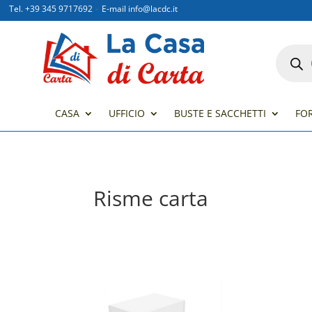
-
Tel. +39 345 9717692
E-mail info@lacdc.it
Product
search
CASA
UFFICIO
BUSTE E SACCHETTI
FO
Risme carta