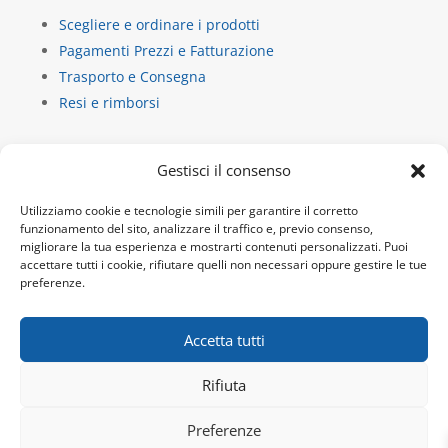
Scegliere e ordinare i prodotti
Pagamenti Prezzi e Fatturazione
Trasporto e Consegna
Resi e rimborsi
Contatti
Gestisci il consenso
La Casa di Carta
Utilizziamo cookie e tecnologie simili per garantire il corretto
via dietro castello 13/b
funzionamento del sito, analizzare il traffico e, previo consenso,
migliorare la tua esperienza e mostrarti contenuti personalizzati. Puoi
10018 Pavone Canavese
accettare tutti i cookie, rifiutare quelli non necessari oppure gestire le tue
P.IVA 10932920019
preferenze.
Tel:
+39 345 9717692
Email:
info@lacdc.it
Accetta tutti
Rifiuta
Sito e hosting by -
webgrow.pro
Preferenze