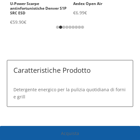
U-Power Scarpe
Aedex Open Air
V
1P
antinfortunistiche Denver S1P
Ig
€
6.99
€
SRC ESD
S
€
59.90
€
€
Caratteristiche Prodotto
Detergente energico per la pulizia quotidiana di forni
e grill
Acquista