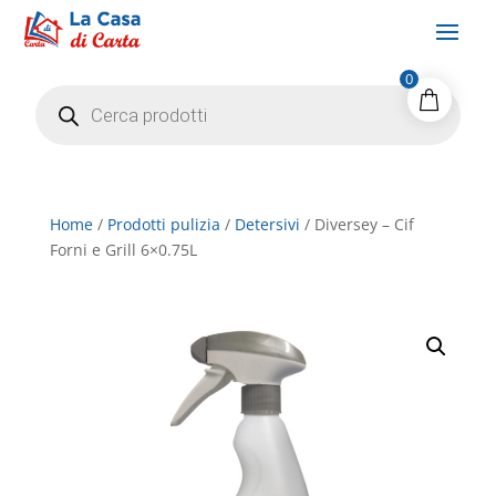
0
Products
search
Home
/
Prodotti pulizia
/
Detersivi
/ Diversey – Cif
Forni e Grill 6×0.75L