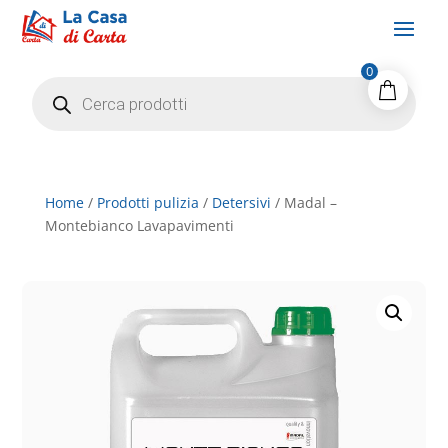
0
Products
search
Home
/
Prodotti pulizia
/
Detersivi
/ Madal –
Montebianco Lavapavimenti