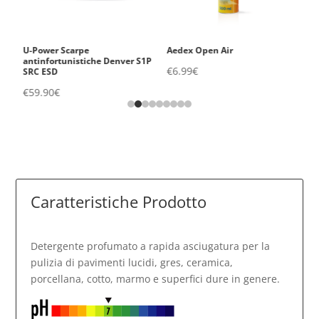
U-Power Scarpe
Aedex Open Air
V
1P
antinfortunistiche Denver S1P
Ig
€
6.99
€
SRC ESD
S
€
59.90
€
€
Caratteristiche Prodotto
Detergente profumato a rapida asciugatura per la
pulizia di pavimenti lucidi, gres, ceramica,
porcellana, cotto, marmo e superfici dure in genere.