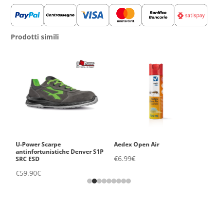
Prodotti simili
U-Power Scarpe
Aedex Open Air
V
1P
antinfortunistiche Denver S1P
Ig
€
6.99
€
SRC ESD
S
€
59.90
€
€