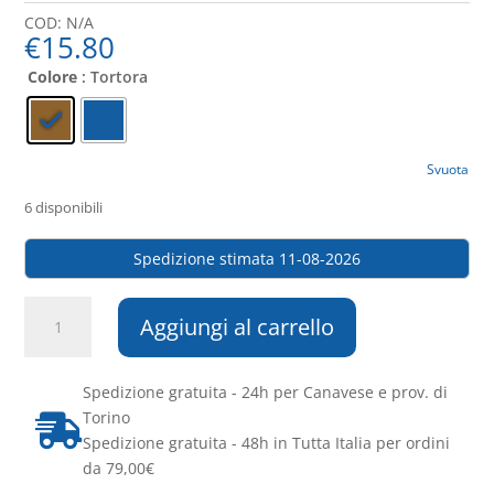
COD:
N/A
€
15.80
Colore
: Tortora
Svuota
6 disponibili
Spedizione stimata 11-08-2026
Portabiancheria
Aggiungi al carrello
“Primavera”
Stefanplast
–
Spedizione gratuita - 24h per Canavese e prov. di
Pratico
Torino

e
Spedizione gratuita - 48h in Tutta Italia per ordini
Resistente
da 79,00€
quantità