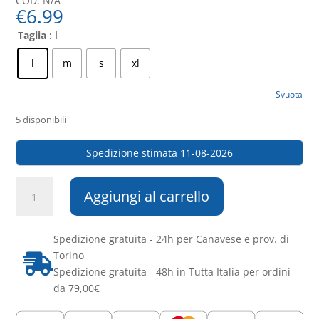
COD:
N/A
€
6.99
Taglia
: l
l
m
s
xl
Svuota
5 disponibili
Spedizione stimata 11-08-2026
Mcl
Aggiungi al carrello
Group
-
Guanti
Spedizione gratuita - 24h per Canavese e prov. di
Nitrile
Torino

Blu
Spedizione gratuita - 48h in Tutta Italia per ordini
3.5
da 79,00€
gr
-