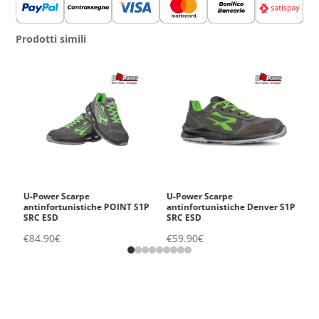
Impermeabili
e
Prodotti simili
Professionali
per
una
Sicurezza
Totale
quantità
n.
U-Power Scarpe
U-Power Scarpe
A
antinfortunistiche POINT S1P
antinfortunistiche Denver S1P
€
SRC ESD
SRC ESD
€
84.90
€
€
59.90
€