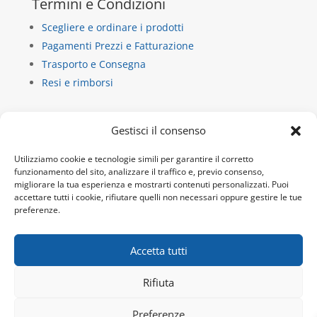
Termini e Condizioni
Scegliere e ordinare i prodotti
Pagamenti Prezzi e Fatturazione
Trasporto e Consegna
Resi e rimborsi
Contatti
Gestisci il consenso
La Casa di Carta
Utilizziamo cookie e tecnologie simili per garantire il corretto
via dietro castello 13/b
funzionamento del sito, analizzare il traffico e, previo consenso,
migliorare la tua esperienza e mostrarti contenuti personalizzati. Puoi
10018 Pavone Canavese
accettare tutti i cookie, rifiutare quelli non necessari oppure gestire le tue
P.IVA 10932920019
preferenze.
Tel:
+39 345 9717692
Email:
info@lacdc.it
Accetta tutti
Rifiuta
Sito e hosting by -
webgrow.pro
Preferenze