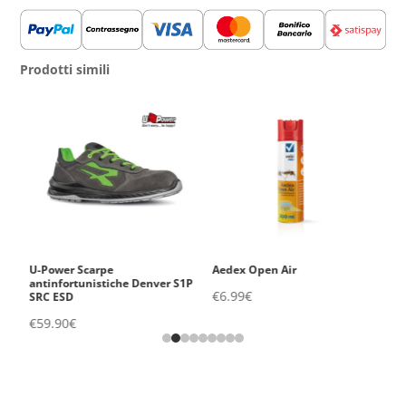
Prodotti simili
U-Power Scarpe
Aedex Open Air
V
1P
antinfortunistiche Denver S1P
Ig
€
6.99
€
SRC ESD
S
€
59.90
€
€