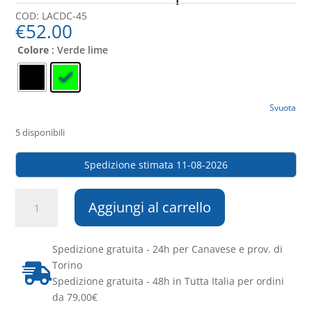
COD:
LACDC-45
€
52.00
Colore
: Verde lime
Svuota
5 disponibili
Spedizione stimata 11-08-2026
Mcr
Aggiungi al carrello
-
Tovaglie
Pollock
Spedizione gratuita - 24h per Canavese e prov. di
contenitore
Torino

100
Spedizione gratuita - 48h in Tutta Italia per ordini
pezzi
da 79,00€
quantità