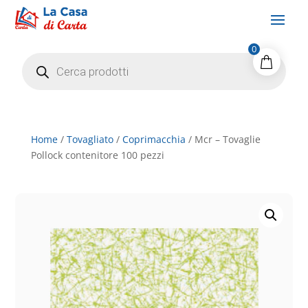
0
Products
search
Home
/
Tovagliato
/
Coprimacchia
/ Mcr – Tovaglie
Pollock contenitore 100 pezzi