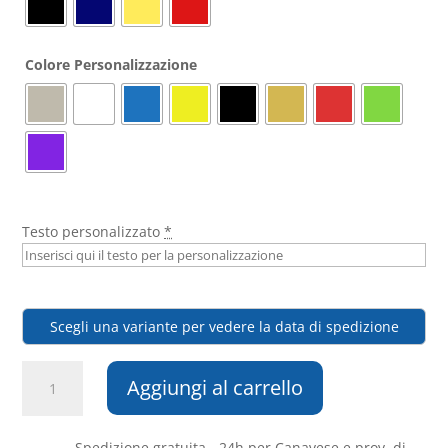
Colore Personalizzazione
Testo personalizzato
*
Scegli una variante per vedere la data di spedizione
Ghidini
Aggiungi al carrello
-
Borraccia
Termica
Spedizione gratuita - 24h per Canavese e prov. di