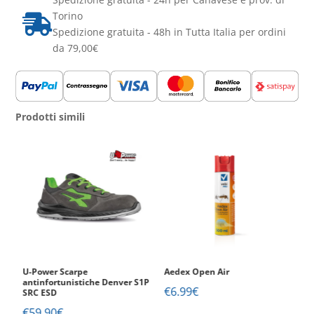
Personalizzata
Torino

450
Spedizione gratuita - 48h in Tutta Italia per ordini
ml
da 79,00€
quantità
Prodotti simili
U-Power Scarpe
Aedex Open Air
V
1P
antinfortunistiche Denver S1P
Ig
€
6.99
€
SRC ESD
S
€
59.90
€
€