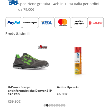

Spedizione gratuita - 48h in Tutta Italia per ordini
da 79,00€
Prodotti simili
U-Power Scarpe
Aedex Open Air
V
1P
antinfortunistiche Denver S1P
Ig
€
6.99
€
SRC ESD
S
€
59.90
€
€