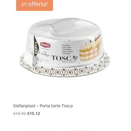
In offerta!
Stefanplast – Porta torte Tosca
Il
Il
€
18.90
€
15.12
prezzo
prezzo
originale
attuale