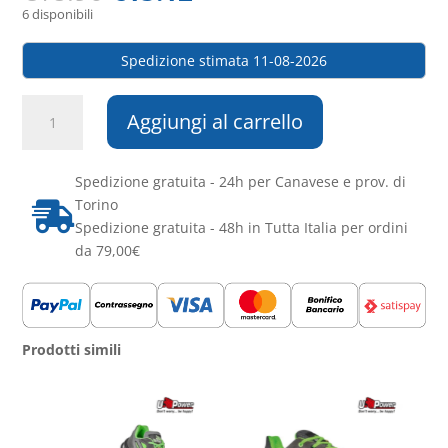
6 disponibili
Spedizione stimata 11-08-2026
Stefanplast
Aggiungi al carrello
-
Porta
torte
Spedizione gratuita - 24h per Canavese e prov. di
Tosca
Torino

quantità
Spedizione gratuita - 48h in Tutta Italia per ordini
da 79,00€
Prodotti simili