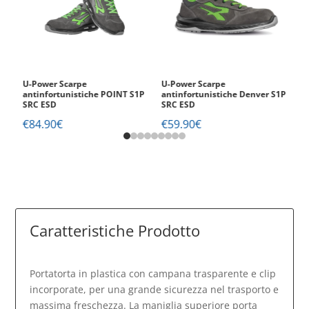
n.
U-Power Scarpe
U-Power Scarpe
A
antinfortunistiche POINT S1P
antinfortunistiche Denver S1P
€
SRC ESD
SRC ESD
€
84.90
€
€
59.90
€
Caratteristiche Prodotto
Portatorta in plastica con campana trasparente e clip
incorporate, per una grande sicurezza nel trasporto e
massima freschezza. La maniglia superiore porta