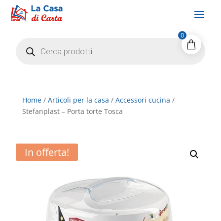
0
Products
search
Home
/
Articoli per la casa
/
Accessori cucina
/
Stefanplast – Porta torte Tosca
In offerta!