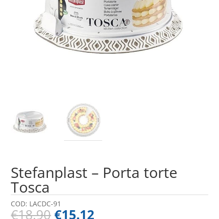
Stefanplast – Porta torte
Tosca
COD:
LACDC-91
€
18.90
€
15.12