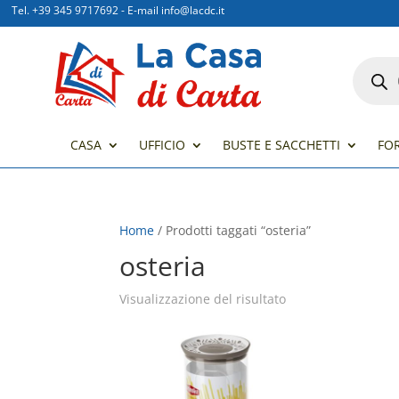
Tel. +39 345 9717692
-
E-mail info@lacdc.it
Product
search
CASA
UFFICIO
BUSTE E SACCHETTI
FO
Home
/ Prodotti taggati “osteria”
osteria
Visualizzazione del risultato