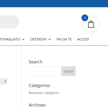
Termini e Condizioni
Resi e Rimborsi
Contatti
Accedi
0
TOVAGLIATO
DETERSIVI
FAI DA TE
ACCEDI
Search
Categories
Nessuna categoria
Archives