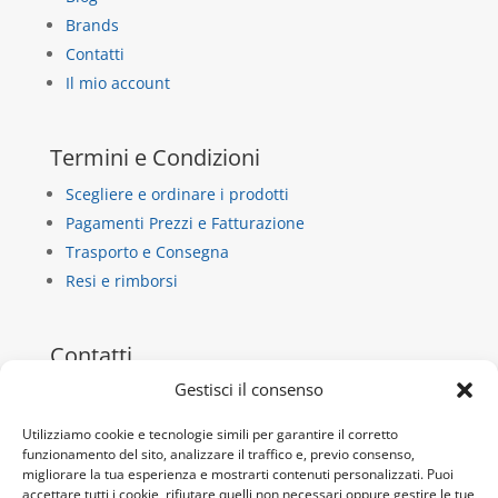
Brands
Contatti
Il mio account
Termini e Condizioni
Scegliere e ordinare i prodotti
Pagamenti Prezzi e Fatturazione
Trasporto e Consegna
Resi e rimborsi
Contatti
Gestisci il consenso
La Casa di Carta
via dietro castello 13/b
Utilizziamo cookie e tecnologie simili per garantire il corretto
10018 Pavone Canavese
funzionamento del sito, analizzare il traffico e, previo consenso,
migliorare la tua esperienza e mostrarti contenuti personalizzati. Puoi
P.IVA 10932920019
accettare tutti i cookie, rifiutare quelli non necessari oppure gestire le tue