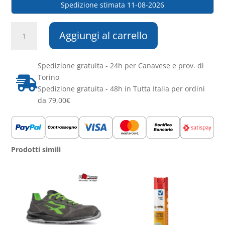
Spedizione stimata 11-08-2026
Ingco
Aggiungi al carrello
-
TRAPANO
A
Spedizione gratuita - 24h per Canavese e prov. di
PERCUSSIONE
Torino

A
Spedizione gratuita - 48h in Tutta Italia per ordini
BATTERIA
da 79,00€
12V
CON
2
BATTERIE
Prodotti simili
quantità