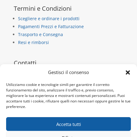
Termini e Condizioni
Scegliere e ordinare i prodotti
Pagamenti Prezzi e Fatturazione
Trasporto e Consegna
Resi e rimborsi
Contatti
Gestisci il consenso
La Casa di Carta
via dietro castello 13/b
Utilizziamo cookie e tecnologie simili per garantire il corretto
funzionamento del sito, analizzare il traffico e, previo consenso,
10018 Pavone Canavese
migliorare la tua esperienza e mostrarti contenuti personalizzati. Puoi
P.IVA 10932920019
accettare tutti i cookie, rifiutare quelli non necessari oppure gestire le tue
preferenze.
Tel:
+39 345 9717692
Email:
info@lacdc.it
Accetta tutti