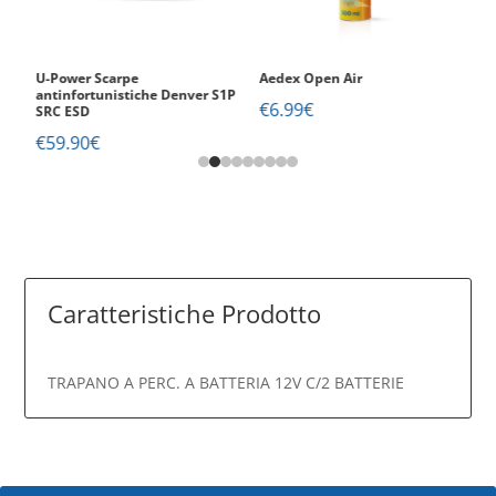
U-Power Scarpe
Aedex Open Air
V
1P
antinfortunistiche Denver S1P
Ig
€
6.99
€
SRC ESD
S
€
59.90
€
€
Caratteristiche Prodotto
TRAPANO A PERC. A BATTERIA 12V C/2 BATTERIE