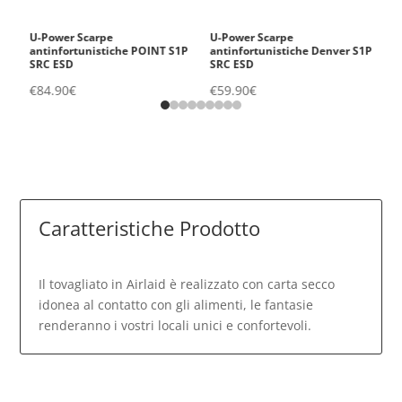
n.
U-Power Scarpe
U-Power Scarpe
A
antinfortunistiche POINT S1P
antinfortunistiche Denver S1P
€
SRC ESD
SRC ESD
€
84.90
€
€
59.90
€
Caratteristiche Prodotto
Il tovagliato in Airlaid è realizzato con carta secco
idonea al contatto con gli alimenti, le fantasie
renderanno i vostri locali unici e confortevoli.