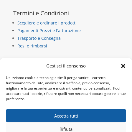
Termini e Condizioni
Scegliere e ordinare i prodotti
Pagamenti Prezzi e Fatturazione
Trasporto e Consegna
Resi e rimborsi
Contatti
Gestisci il consenso
La Casa di Carta
Utilizziamo cookie e tecnologie simili per garantire il corretto
via dietro castello 13/b
funzionamento del sito, analizzare il traffico e, previo consenso,
migliorare la tua esperienza e mostrarti contenuti personalizzati. Puoi
10018 Pavone Canavese
accettare tutti i cookie, rifiutare quelli non necessari oppure gestire le tue
P.IVA 10932920019
preferenze.
Tel:
+39 345 9717692
Email:
info@lacdc.it
Accetta tutti
Rifiuta