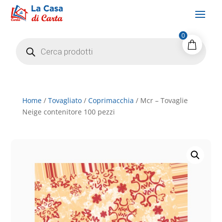
0
Products
search
Home
/
Tovagliato
/
Coprimacchia
/ Mcr – Tovaglie
Neige contenitore 100 pezzi