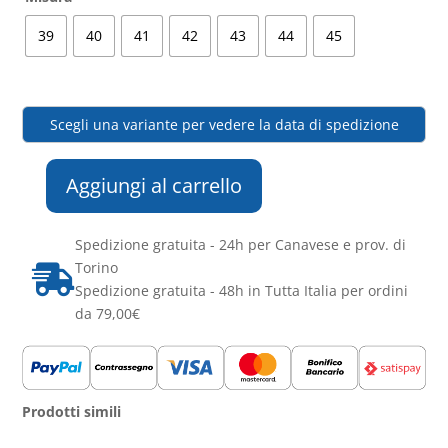
39
40
41
42
43
44
45
Scegli una variante per vedere la data di spedizione
Aggiungi al carrello
Ingco
-
Spedizione gratuita - 24h per Canavese e prov. di
SCARPA
Torino
ANTINFORTUNISTICA

Spedizione gratuita - 48h in Tutta Italia per ordini
CLASSE
da 79,00€
S1P
quantità
Prodotti simili