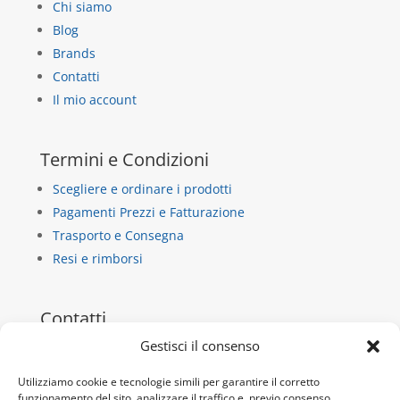
Chi siamo
Blog
Brands
Contatti
Il mio account
Termini e Condizioni
Scegliere e ordinare i prodotti
Pagamenti Prezzi e Fatturazione
Trasporto e Consegna
Resi e rimborsi
Contatti
Gestisci il consenso
La Casa di Carta
via dietro castello 13/b
Utilizziamo cookie e tecnologie simili per garantire il corretto
funzionamento del sito, analizzare il traffico e, previo consenso,
10018 Pavone Canavese