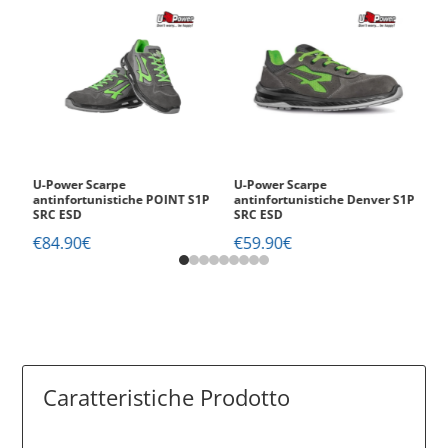
n.
U-Power Scarpe
U-Power Scarpe
A
antinfortunistiche POINT S1P
antinfortunistiche Denver S1P
€
SRC ESD
SRC ESD
€
84.90
€
€
59.90
€
Caratteristiche Prodotto