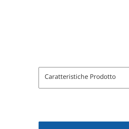
Kristal Azulene
Kristal Titanio
Kristal Os
100 ml
Rosa 100 ml
di Zinco 1
€
1.54
€
€
1.54
€
€
1.69
€
Caratteristiche Prodotto