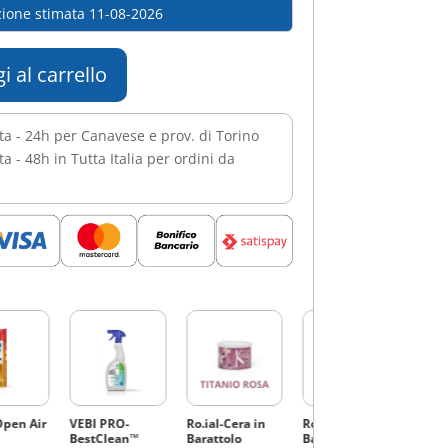
ione stimata 11-08-2026
i al carrello
ta - 24h per Canavese e prov. di Torino
a - 48h in Tutta Italia per ordini da
pen Air
VEBI PRO-
Ro.ial-Cera in
Ro.ial-Cera in
Ro.ia
BestClean™
Barattolo
Barattolo
Cart