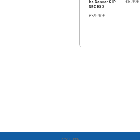
€
6.99
€
sido
n. 100
he POINT S1P
he Denver S1P
00 ml
Incrociato
SRC ESD
SRC ESD
€
8.52
€
€
84.90
€
€
59.90
€
Acquista
Acquista