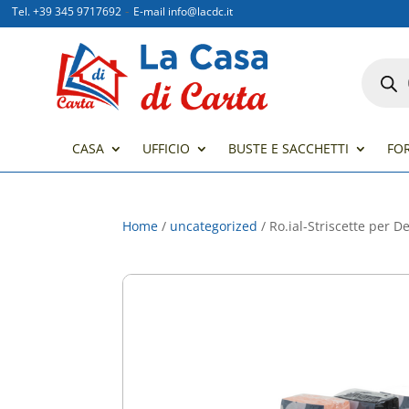
-
Tel. +39 345 9717692
E-mail info@lacdc.it
Product
search
CASA
UFFICIO
BUSTE E SACCHETTI
FO
Home
/
uncategorized
/ Ro.ial-Striscette per D