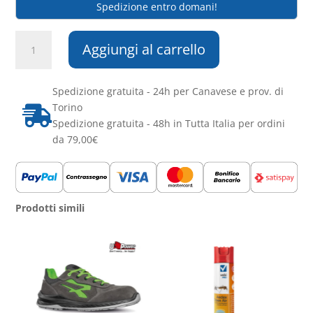
Spedizione entro domani!
Ro.ial-
Aggiungi al carrello
Cera
in
Cartuccia
Spedizione gratuita - 24h per Canavese e prov. di
Kristal
Torino

Ossido
Spedizione gratuita - 48h in Tutta Italia per ordini
di
da 79,00€
Zinco
100
ml
quantità
Prodotti simili