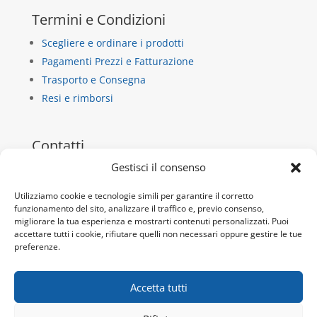
Termini e Condizioni
Scegliere e ordinare i prodotti
Pagamenti Prezzi e Fatturazione
Trasporto e Consegna
Resi e rimborsi
Contatti
Gestisci il consenso
La Casa di Carta
via dietro castello 13/b
Utilizziamo cookie e tecnologie simili per garantire il corretto
funzionamento del sito, analizzare il traffico e, previo consenso,
10018 Pavone Canavese
migliorare la tua esperienza e mostrarti contenuti personalizzati. Puoi
P.IVA 10932920019
accettare tutti i cookie, rifiutare quelli non necessari oppure gestire le tue
preferenze.
Tel:
+39 345 9717692
Email:
info@lacdc.it
Accetta tutti