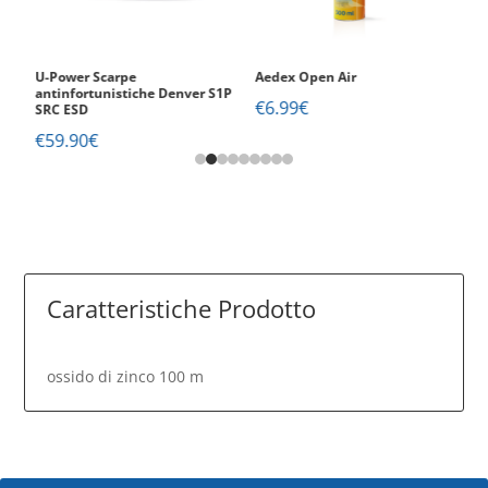
U-Power Scarpe
Aedex Open Air
V
1P
antinfortunistiche Denver S1P
Ig
€
6.99
€
SRC ESD
S
€
59.90
€
€
Caratteristiche Prodotto
ossido di zinco 100 m