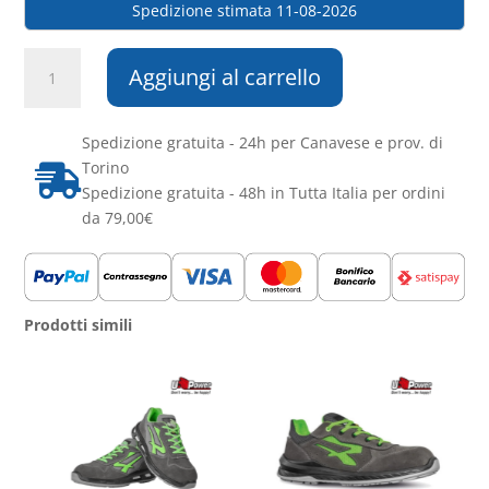
Spedizione stimata 11-08-2026
Ro.ial-
Aggiungi al carrello
Cera
in
Barattolo
Spedizione gratuita - 24h per Canavese e prov. di
Kristal
Torino

Ossido
Spedizione gratuita - 48h in Tutta Italia per ordini
di
da 79,00€
Zinco
400
ml
quantità
Prodotti simili