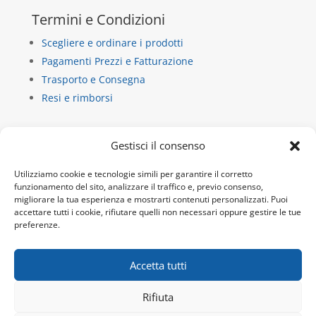
Termini e Condizioni
Scegliere e ordinare i prodotti
Pagamenti Prezzi e Fatturazione
Trasporto e Consegna
Resi e rimborsi
Contatti
Gestisci il consenso
La Casa di Carta
Utilizziamo cookie e tecnologie simili per garantire il corretto
via dietro castello 13/b
funzionamento del sito, analizzare il traffico e, previo consenso,
migliorare la tua esperienza e mostrarti contenuti personalizzati. Puoi
10018 Pavone Canavese
accettare tutti i cookie, rifiutare quelli non necessari oppure gestire le tue
P.IVA 10932920019
preferenze.
Tel:
+39 345 9717692
Email:
info@lacdc.it
Accetta tutti
Rifiuta
Sito e hosting by -
webgrow.pro