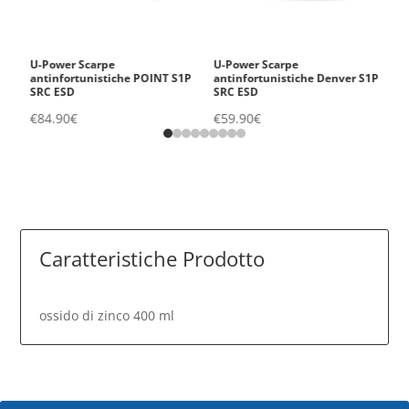
n.
U-Power Scarpe
U-Power Scarpe
A
antinfortunistiche POINT S1P
antinfortunistiche Denver S1P
€
SRC ESD
SRC ESD
€
84.90
€
€
59.90
€
Caratteristiche Prodotto
ossido di zinco 400 ml