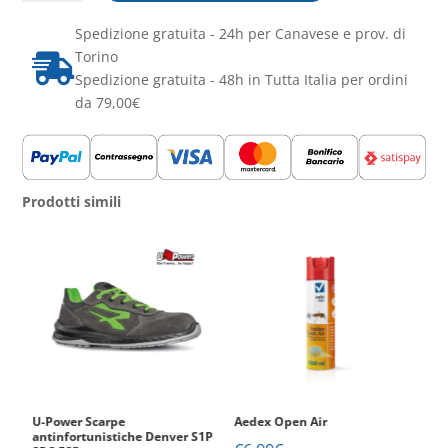
Linea
cortesia
Spedizione gratuita - 24h per Canavese e prov. di
hotel
Torino

Whity
Spedizione gratuita - 48h in Tutta Italia per ordini
50
da 79,00€
set
da
4
-
Prodotti simili
200
pezzi
in
totale
quantità
U-Power Scarpe
Aedex Open Air
V
1P
antinfortunistiche Denver S1P
Ig