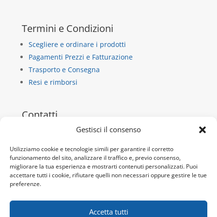
Termini e Condizioni
Scegliere e ordinare i prodotti
Pagamenti Prezzi e Fatturazione
Trasporto e Consegna
Resi e rimborsi
Contatti
Gestisci il consenso
La Casa di Carta
via dietro castello 13/b
Utilizziamo cookie e tecnologie simili per garantire il corretto
10018 Pavone Canavese
funzionamento del sito, analizzare il traffico e, previo consenso,
migliorare la tua esperienza e mostrarti contenuti personalizzati. Puoi
P.IVA 10932920019
accettare tutti i cookie, rifiutare quelli non necessari oppure gestire le tue
preferenze.
Tel:
+39 345 9717692
Email:
info@lacdc.it
Accetta tutti