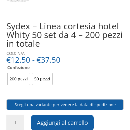
Sydex – Linea cortesia hotel
Whity 50 set da 4 – 200 pezzi
in totale
COD:
N/A
Fascia
€
12.50
-
€
37.50
di
Confezione
prezzo:
da
200 pezzi
50 pezzi
€12.50
a
€37.50
Scegli una variante per vedere la data di spedizione
Sydex
Aggiungi al carrello
-