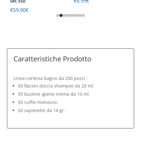
€
6.99
€
SRC ESD
S
€
59.90
€
€
Caratteristiche Prodotto
Linea cortesia bagno da 200 pezzi :
50 flaconi doccia shampoo da 20 ml.
50 bustine igiene intima da 10 ml.
50 cuffie monouso.
50 saponette da 14 gr.