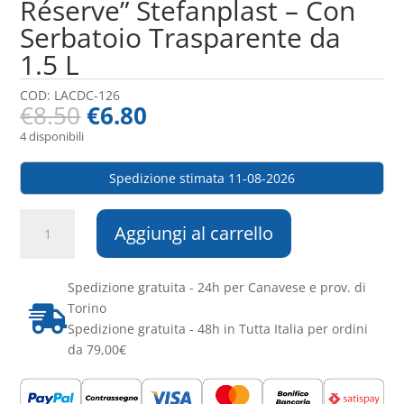
Réserve” Stefanplast – Con
Serbatoio Trasparente da
1.5 L
COD:
LACDC-126
€
8.50
€
6.80
4 disponibili
Spedizione stimata 11-08-2026
Distributore
Aggiungi al carrello
di
Cibo
“Break
Spedizione gratuita - 24h per Canavese e prov. di
Réserve”
Torino

Stefanplast
Spedizione gratuita - 48h in Tutta Italia per ordini
–
da 79,00€
Con
Serbatoio