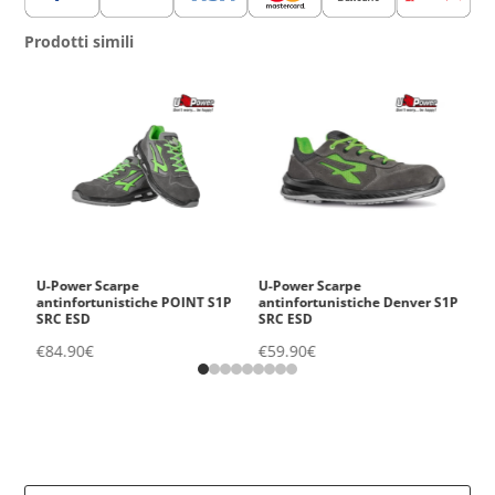
Trasparente
da
Prodotti simili
1.5
L
quantità
n.
U-Power Scarpe
U-Power Scarpe
A
antinfortunistiche POINT S1P
antinfortunistiche Denver S1P
€
SRC ESD
SRC ESD
€
84.90
€
€
59.90
€